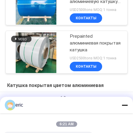
алюминиевую катушку
ASTM покрытое
USD2500tons MOQ:1 тонна
цветом B209
КОНТАКТЫ
Prepainted
алюминиевая покрытая
катушка
USD2500tons MOQ:1 тонна
КОНТАКТЫ
Катушка покрытая цветом алюминиевая
катушка зерна древесины 6.0mm алюминиевая
eric
Алюминиевый сплав настилая крышу лист 3003 3105 3xxx
листа алюминиевый алюминиевый для крыши
6:21 AM
PE PVDF листа ширины 0.3mm 10mm толстое Pre
покрашенное алюминиевое для конструкции