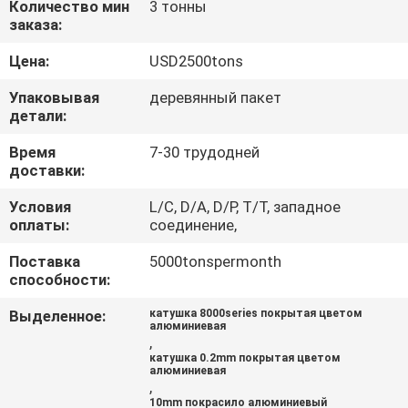
Количество мин
3 тонны
КАЧЕСТВА
заказа:
Цена:
USD2500tons
СВЯЖИТЕСЬ
МЫ
Упаковывая
деревянный пакет
детали:
Время
7-30 трудодней
НОВОСТИ
доставки:
Условия
L/C, D/A, D/P, T/T, западное
СЛУЧАИ
оплаты:
соединение,
Поставка
5000tonspermonth
СПРОСИТЕ
способности:
ЦИТАТУ
Выделенное:
катушка 8000series покрытая цветом
алюминиевая
,
SITEMAP
катушка 0.2mm покрытая цветом
алюминиевая
,
10mm покрасило алюминиевый