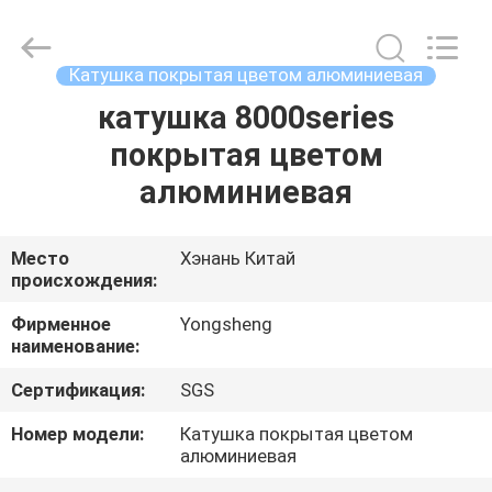
Henan
Yongsheng
Aluminum
Industry
Co.,Ltd..
Катушка покрытая цветом алюминиевая
All
Rights
катушка 8000series
ДОМ
Reserved.
покрытая цветом
ПРОДУКТЫ
алюминиевая
О
Место
Хэнань Китай
происхождения:
НАС
Фирменное
Yongsheng
наименование:
ПУТЕШЕСТВИЕ
Сертификация:
SGS
ФАБРИКИ
Номер модели:
Катушка покрытая цветом
алюминиевая
ПРОВЕРКА