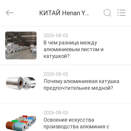
Henan
Yongsheng
Aluminum
КИТАЙ Henan Yongsheng Aluminum Industry Co.,Ltd. Новости компании
Industry
Co.,Ltd..
All
Rights
ДОМ
Reserved.
2026-08-03
В чем разница между
ПРОДУКТЫ
алюминиевым листом и
катушкой?
О
2026-08-03
НАС
Почему алюминиевая катушка
предпочтительнее медной?
ПУТЕШЕСТВИЕ
ФАБРИКИ
2026-08-03
Освоение искусства
ПРОВЕРКА
производства алюминия с