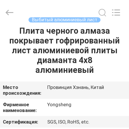
Henan
Yongsheng
Aluminum
Industry
Co.,Ltd..
Выбитый алюминиевый лист
All
Rights
Плита черного алмаза
ДОМ
Reserved.
покрывает гофрированный
ПРОДУКТЫ
лист алюминиевой плиты
диаманта 4x8
О
алюминиевый
НАС
Место
Провинция Хэнань, Китай
происхождения:
ПУТЕШЕСТВИЕ
ФАБРИКИ
Фирменное
Yongsheng
наименование:
ПРОВЕРКА
Сертификация:
SGS, ISO, RoHS, etc.