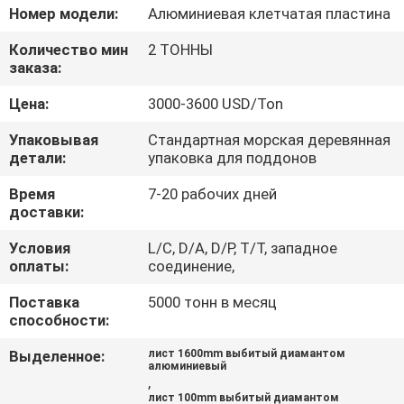
КАЧЕСТВА
Номер модели:
Алюминиевая клетчатая пластина
Количество мин
2 ТОННЫ
СВЯЖИТЕСЬ
заказа:
МЫ
Цена:
3000-3600 USD/Ton
Упаковывая
Стандартная морская деревянная
НОВОСТИ
детали:
упаковка для поддонов
Время
7-20 рабочих дней
СЛУЧАИ
доставки:
Условия
L/C, D/A, D/P, T/T, западное
оплаты:
соединение,
СПРОСИТЕ
ЦИТАТУ
Поставка
5000 тонн в месяц
способности:
Выделенное:
лист 1600mm выбитый диамантом
SITEMAP
алюминиевый
,
лист 100mm выбитый диамантом