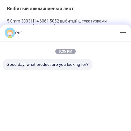
Выбитый алюминиевый лист
5.0mm 3003 H14 6061 5052 выбитый штукатурками
алюминиевый алюминий плиты контролера черноты листа
eric
Плита проступи алюминиевой плиты проступи 5 баров
плиты пола алюминиевой алюминиевая
6:35 PM
Алюминиевая плита диаманта покрывает алюминиевую
плиту chequer 8x4 плиты 3mm контролера алюминиевую
Good day, what product are you looking for?
Популярные категории
Все
Катушка Из 
Катушка Покрытая 
Алюминиевой 
Цветом 
Ленты
Алюминиевая
Крен Алюминиевой 
Алюминиевая 
Фольги
Листовая Пластина
Алюминиевый 
Полиэфирная 