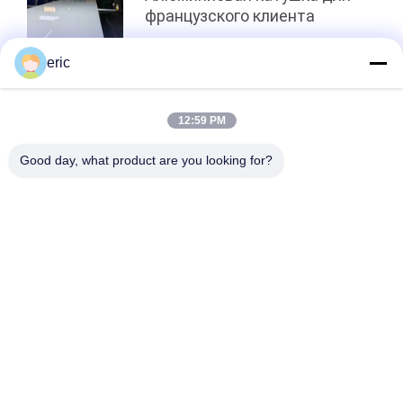
французского клиента
eric
Топ
12:59 PM
Good day, what product are you looking for?
Популярные категории
Все
Катушка Из 
Катушка Покрытая 
Алюминиевой 
Цветом 
Ленты
Алюминиевая
Крен Алюминиевой 
Алюминиевая 
Фольги
Листовая Пластина
Алюминиевый 
Полиэфирная 
Диск Круга
Пленка, 
Ламинированная 