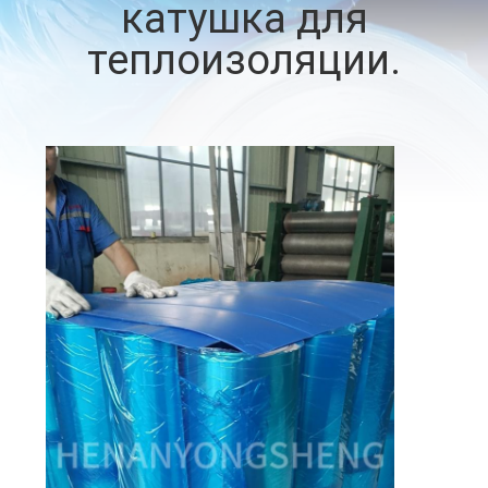
катушка для
КАЧЕСТВА
теплоизоляции.
СВЯЖИТЕСЬ
МЫ
НОВОСТИ
СЛУЧАИ
СПРОСИТЕ
ЦИТАТУ
КАРТА
САЙТА