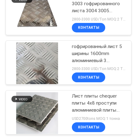
3003 гофрированного
листа 3004 3005
алюминиевых листа
2800-3300 USD/Ton MOQ:2 ТОННЫ
плиты диаманта H22
КОНТАКТЫ
гофрированный лист 5
ширины 1600mm
алюминиевый 3
алюминиевого
2800-3300 USD/Ton MOQ:2 ТОННЫ
Адвокатуры листа
КОНТАКТЫ
плиты контролера
Лист плиты chequer
плиты 4x8 проступи
алюминиевой плиты
проступи диаманта
USD2700tons MOQ:1 тонна
алюминиевый
КОНТАКТЫ
алюминиевый