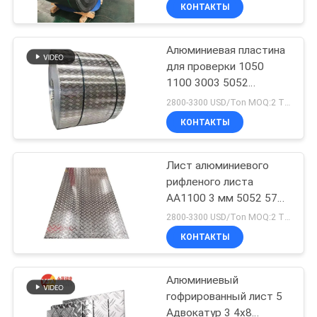
алюминиевый
КАЧЕСТВА
КОНТАКТЫ
Алюминиевая пластина
СВЯЖИТЕСЬ
для проверки 1050
МЫ
1100 3003 5052
Алюминиевый лист с
2800-3300 USD/Ton MOQ:2 ТОННЫ
рельефным
НОВОСТИ
КОНТАКТЫ
изображением для
холодильника
СЛУЧАИ
Лист алюминиевого
рифленого листа
AA1100 3 мм 5052 5754
СПРОСИТЕ
6061 6063 7075 с
2800-3300 USD/Ton MOQ:2 ТОННЫ
тиснением в виде
ЦИТАТУ
КОНТАКТЫ
ромбов
КАРТА
Алюминиевый
гофрированный лист 5
САЙТА
Адвокатур 3 4x8