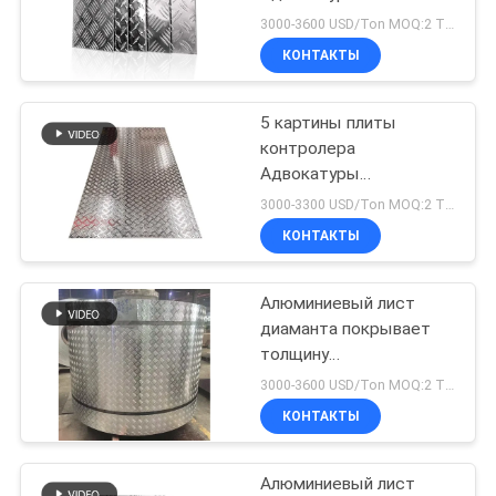
алюминиевой
3000-3600 USD/Ton MOQ:2 ТОННЫ
Адвокатуры листа
ПОЛИТИКА
КОНТАКТЫ
диаманта выбитого
КОНФИДЕНЦИАЛЬНОСТИ
плитой алюминиевого
5 картины плиты
контролера
Адвокатуры
гофрированный лист
3000-3300 USD/Ton MOQ:2 ТОННЫ
плиты AA1100
КОНТАКТЫ
алюминиевой
алюминиевый
алюминиевый для пола
Алюминиевый лист
лифта
диаманта покрывает
толщину
гофрированного листа
3000-3600 USD/Ton MOQ:2 ТОННЫ
алюминиевой плиты
КОНТАКТЫ
Chequer алюминиевую
Алюминиевый лист