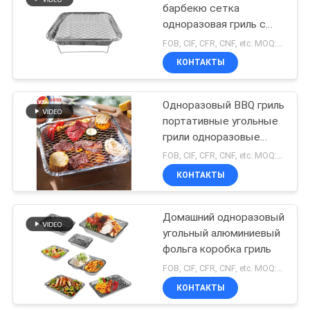
алюминиевой
барбекю сетка
одноразовая гриль с
фольгой
52
бамбуковым углем
FOB, CIF, CFR, CNF, etc. MOQ:10000 штук
Алюминиевый
КОНТАКТЫ
гофрированный
Одноразовый BBQ гриль
лист
портативные угольные
грили одноразовые
грильные подносы
FOB, CIF, CFR, CNF, etc. MOQ:10000 штук
КОНТАКТЫ
18
Алюминиевый
Домашний одноразовый
угольный алюминиевый
лист плиты
фольга коробка гриль
диаманта
FOB, CIF, CFR, CNF, etc. MOQ:10000 штук
КОНТАКТЫ