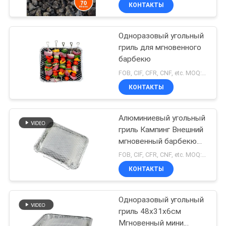
КАЧЕСТВА
КОНТАКТЫ
Одноразовый угольный
СВЯЖИТЕСЬ
120
гриль для мгновенного
МЫ
барбекю
Крен
FOB, CIF, CFR, CNF, etc. MOQ:10000 штук
алюминиевой
НОВОСТИ
КОНТАКТЫ
фольги
СЛУЧАИ
Алюминиевый угольный
гриль Кампинг Внешний
мгновенный барбекю
СПРОСИТЕ
115
одноразовый гриль
FOB, CIF, CFR, CNF, etc. MOQ:10000 штук
ЦИТАТУ
Алюминиевая
КОНТАКТЫ
листовая
КАРТА
Одноразовый угольный
пластина
гриль 48х31х6см
САЙТА
Мгновенный мини