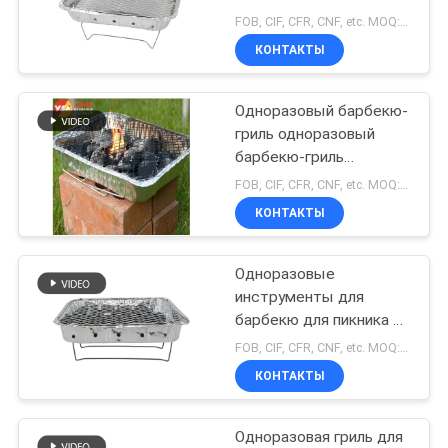
угольный гриль
FOB, CIF, CFR, CNF, etc. MOQ:10000 штук
ПОЛИТИКА
КОНТАКТЫ
139
КОНФИДЕНЦИАЛЬНОСТИ
Алюминиевый
Одноразовый барбекю-
гриль одноразовый
диск круга
барбекю-гриль
мгновенное
FOB, CIF, CFR, CNF, etc. MOQ:10000 штук
одноразовое
КОНТАКТЫ
использование
Одноразовые
49
инструменты для
полиэфирная
барбекю для пикника на
открытом воздухе
FOB, CIF, CFR, CNF, etc. MOQ:10000 штук
пленка,
КОНТАКТЫ
ламинированная
Одноразовая гриль для