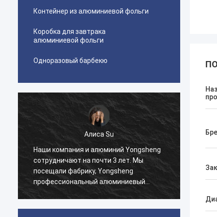
Контейнер из алюминиевой фольги
Коробка для завтрака
алюминиевой фольги
Одноразовый барбекю
ПО
На
пр
Бр
Алиса Su
Наши компания и алюминий Yongsheng
Мы по
сотрудничают на почти 3 лет. Мы
алюмин
За
и
посещали фабрику, Yongsheng
Мы по
профессиональный алюминиевый
коопер
материальный поставщик, мы покупали
мы до
Ди
алюминиевые прокладки в их фабрике,
проце
и будем поддерживать долгосрочное
связь