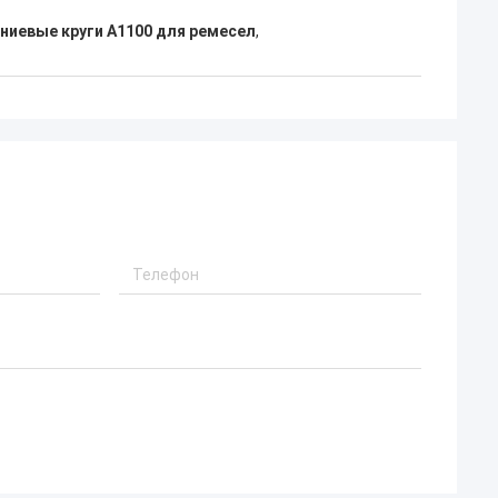
.
проблемы. Товары были получены на
иевые круги A1100 для ремесел
,
2021.1.20 и качестве из товаров очень
хороших!