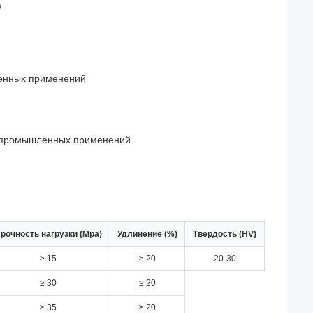
)
ленных применений
х промышленных применений
рочность нагрузки (Mpa)
Удлинение (%)
Твердость (HV)
≥ 15
≥ 20
20-30
≥ 30
≥ 20
≥ 35
≥ 20