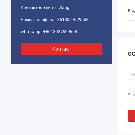
сотрудничество.
бухга
Контактное лицо :
Wang
Вы
пробл
найти
Номер телефона :
8613027629558
whatsapp :
+8613027629558
Контакт
ОС