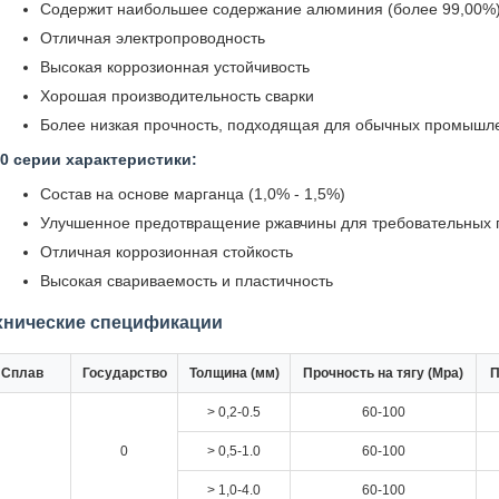
Содержит наибольшее содержание алюминия (более 99,00%
Отличная электропроводность
Высокая коррозионная устойчивость
Хорошая производительность сварки
Более низкая прочность, подходящая для обычных промыш
0 серии характеристики:
Состав на основе марганца (1,0% - 1,5%)
Улучшенное предотвращение ржавчины для требовательны
Отличная коррозионная стойкость
Высокая свариваемость и пластичность
хнические спецификации
Сплав
Государство
Толщина (мм)
Прочность на тягу (Mpa)
П
> 0,2-0.5
60-100
0
> 0,5-1.0
60-100
> 1,0-4.0
60-100