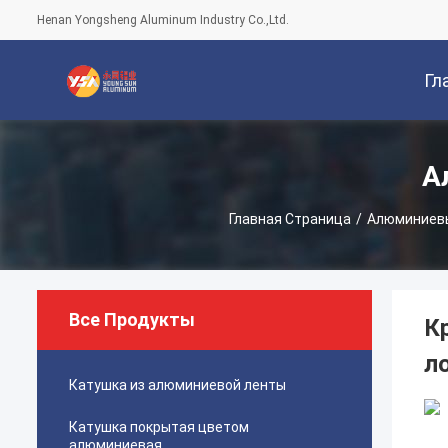
Henan Yongsheng Aluminum Industry Co.,Ltd.
Гл
Стр
А
Главная Страница
/
Алюминиевы
Все Продукты
К
л
Катушка из алюминиевой ленты
Катушка покрытая цветом
алюминиевая