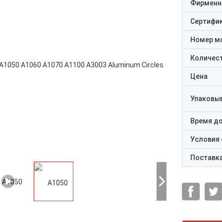
Фирменн
Сертифи
Номер м
Количест
Цена
Упаковы
Время д
Условия
Поставк