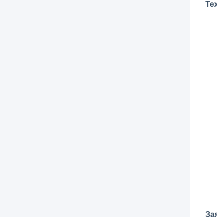
Те
За