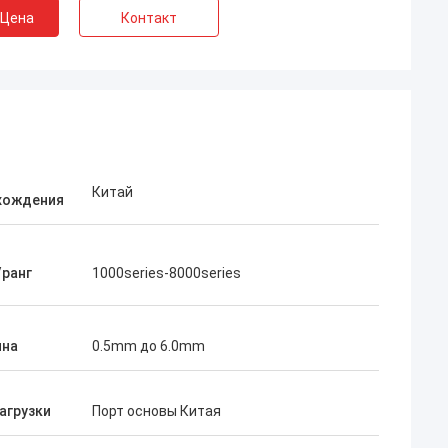
 Цена
Контакт
Китай
хождения
/ранг
1000series-8000series
lum
Мартин
и 500 тонн
В первый раз что мы объединили с
а алюминиевых
алюминием Yongsheng, мы считали его
на
0.5mm до 6.0mm
g. Качество
очень легкий, потому что срок поставки
к поставки
товаров был очень быстр, и
ень
коммерческий директор был также
агрузки
Порт основы Китая
и продуктами.
очень профессионален. Он помог мне
ся объединить с
разрешить некоторые технические