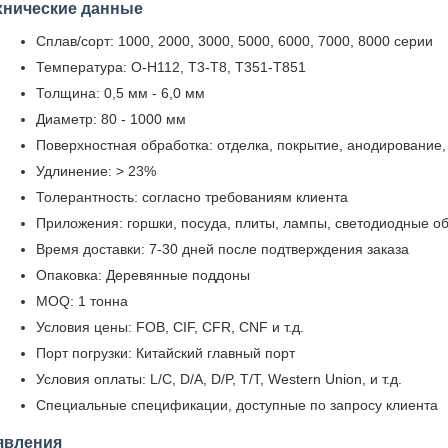
хнические данные
Сплав/сорт: 1000, 2000, 3000, 5000, 6000, 7000, 8000 серии
Температура: O-H112, T3-T8, T351-T851
Толщина: 0,5 мм - 6,0 мм
Диаметр: 80 - 1000 мм
Поверхностная обработка: отделка, покрытие, анодирование, 
Удлинение: > 23%
Толерантность: согласно требованиям клиента
Приложения: горшки, посуда, плиты, лампы, светодиодные обо
Время доставки: 7-30 дней после подтверждения заказа
Опаковка: Деревянные поддоны
MOQ: 1 тонна
Условия цены: FOB, CIF, CFR, CNF и т.д.
Порт погрузки: Китайский главный порт
Условия оплаты: L/C, D/A, D/P, T/T, Western Union, и т.д.
Специальные спецификации, доступные по запросу клиента
явления