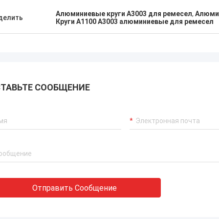
лтер поможет нам разрешить
алюминием Yongsheng
Алюминиевые круги A3003 для ремесел
,
Алюмин
делить
емы быстро. Мы очень счастливы
Круги A1100 A3003 алюминиевые для ремесел
 надежный поставщик.
ТАВЬТЕ СООБЩЕНИЕ
Отправить Сообщение