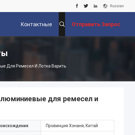
Russian
Контактные
Отправить Запрос
Данные
ты
вые Для Ремесел И Лотка Варить
алюминиевые для ремесел и
роисхождения
Провинция Хэнаня, Китай