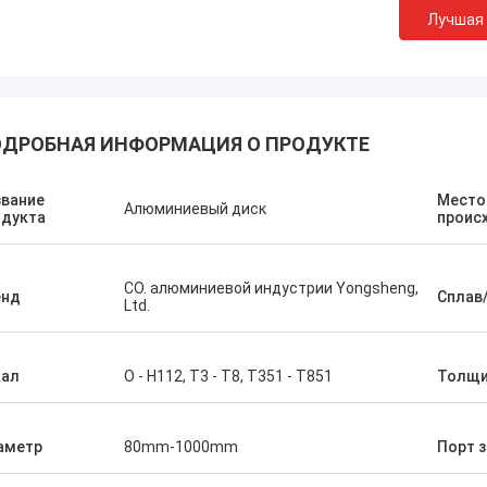
Лучшая
ДРОБНАЯ ИНФОРМАЦИЯ О ПРОДУКТЕ
звание
Место
Алюминиевый диск
одукта
проис
CO. алюминиевой индустрии Yongsheng,
енд
Сплав
Zoey
Amin Maz
Ltd.
купаем алюминиевый круг от
Мы покупали итог почт
ия Yongsheng и грузим их к Гане.
выбитых катушек цвет
кал
O - H112, T3 - T8, T351 - T851
Толщи
ддерживаем такое
от алюминия Yongshen
ативное отношение на 2 лет, и
стабилизировано и сро
лжны грузить каждый месяц. В
быстр. Мои клиенты оч
аметр
80mm-1000mm
Порт з
ссе сотрудничества, каждая
удовлетворены с моим
 очень эффективна, и главный
Мы будем продолжать