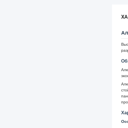
ХА
Ал
Выс
раз
Об
Алю
эко
Алю
сто
пан
про
Ха
Осо