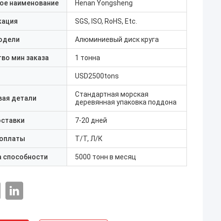
ое наименование
Henan Yongsheng
кация
SGS, ISO, RoHS, Etc.
одели
Алюминиевый диск круга
во мин заказа
1 тонна
USD2500tons
Стандартная морская
вая детали
деревянная упаковка поддона
оставки
7-20 дней
 оплаты
Т/Т, Л/К
а способности
5000 тонн в месяц