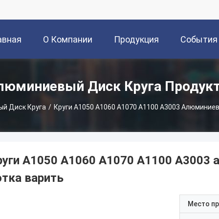
авная
О Компании
Продукция
События
аница
люминиевый Диск Круга Продук
й Диск Круга
/
Круги A1050 A1060 A1070 A1100 A3003 Алюминие
руги A1050 A1060 A1070 A1100 A3003 
отка варить
Место п